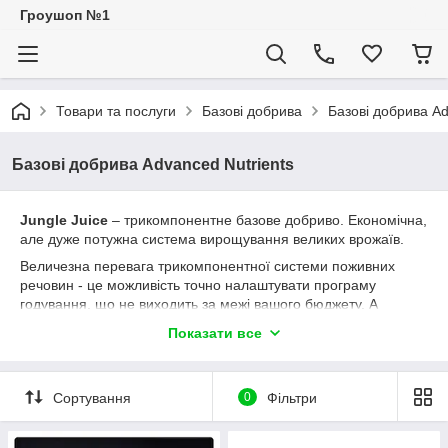
Гроушоп №1
Товари та послуги
Базові добрива
Базові добрива Ad
Базові добрива Advanced Nutrients
Jungle Juice
– трикомпонентне базове добриво. Економічна,
але дуже потужна система вирощування великих врожаїв.
Величезна перевага трикомпонентної системи поживних
речовин - це можливість точно налаштувати програму
годування, що не виходить за межі вашого бюджету. А
також можливість користуватися формулою Лукаса - ще
Показати все
більш економною, але не менш працюючою схемою.
Сортування
0
Фільтри