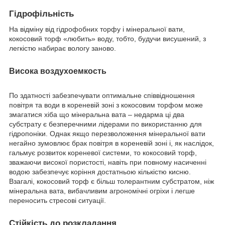
Гідрофільність
На відміну від гідрофобних торфу і мінеральної вати,
кокосовий торф «любить» воду, тобто, будучи висушений, з
легкістю набирає вологу заново.
Висока воздухоемкость
По здатності забезпечувати оптимальне співвідношення
повітря та води в кореневій зоні з кокосовим торфом може
змагатися хіба що мінеральна вата – недарма ці два
субстрату є безперечними лідерами по використанню для
гідропоніки. Однак якщо перезволоження мінеральної вати
негайно зумовлює брак повітря в кореневій зоні і, як наслідок,
гальмує розвиток кореневої системи, то кокосовий торф,
зважаючи високої пористості, навіть при повному насиченні
водою забезпечує коріння достатньою кількістю кисню.
Взагалі, кокосовий торф є більш толерантним субстратом, ніж
мінеральна вата, вибачливим агрономічні огріхи і легше
переносить стресові ситуації.
Стійкість до розкладання