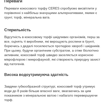
Переваги
Переваги кокосового торфу CERES спробуємо висвітлити у
порівнянні з найбільш значущими альтернативами, якими є
грунт, торф, мінеральна вата.
Стерильність
Відсутність в кокосовому торфі шкідливих організмів, перш за
все, оцінять ті виробники, які вирощують рослини в ґрунті,
борючись з дедалі посилюється протидією хвороб і шкідників.
При цьому, будучи органічним субстратом, а отже біологічно
активним, кокосовий торф швидко заселяється корисною
мікрофлорою і микрофауной, які створюють природну захист
від патогенів.
Висока водоутримуюча здатність
Завдяки губкообразной структурі, кокосовий торф утримує
води до 8 разів більше власної ваги, змагаючись за цим
показником з мінеральною ватою і набагато перевершуючи
торф.