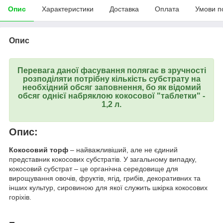
Опис
Характеристики
Доставка
Оплата
Умови п
Опис
Перевага даної фасування полягає в зручності
розподіляти потрібну кількість субстрату на
необхідний обсяг заповнення, бо як відомий
обсяг однієї набряклою кокосової "таблетки" -
1,2 л.
Опис:
Кокосовий торф
– найважливіший, але не єдиний
представник кокосових субстратів. У загальному випадку,
кокосовий субстрат – це органічна середовище для
вирощування овочів, фруктів, ягід, грибів, декоративних та
інших культур, сировиною для якої служить шкірка кокосових
горіхів.