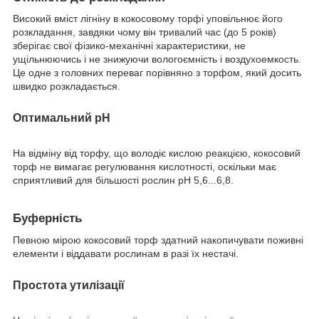
Високий вміст лігніну в кокосовому торфі уповільнює його
розкладання, завдяки чому він тривалий час (до 5 років)
зберігає свої фізико-механічні характеристики, не
ущільнюючись і не знижуючи вологоємність і воздухоемкость.
Це одне з головних переваг порівняно з торфом, який досить
швидко розкладається.
Оптимальний рН
На відміну від торфу, що володіє кислою реакцією, кокосовий
торф не вимагає регулювання кислотності, оскільки має
сприятливий для більшості рослин рН 5,6...6,8.
Буферність
Певною мірою кокосовий торф здатний накопичувати поживні
елементи і віддавати рослинам в разі їх нестачі.
Простота утилізації