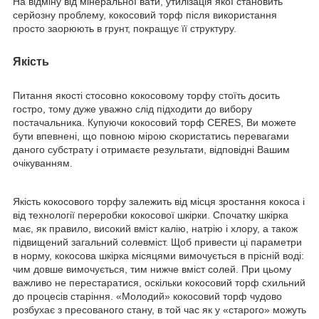
На відміну від мінеральної вати, утилізація якої становить
серйозну проблему, кокосовий торф після використання
просто заорюють в грунт, покращує її структуру.
Якість
Питання якості стосовно кокосовому торфу стоїть досить
гостро, тому дуже уважно слід підходити до вибору
постачальника. Купуючи кокосовий торф CERES, Ви можете
бути впевнені, що повною мірою скористатись перевагами
даного субстрату і отримаєте результати, відповідні Вашим
очікуванням.
Якість кокосового торфу залежить від місця зростання кокоса і
від технології переробки кокосової шкірки. Спочатку шкірка
має, як правило, високий вміст калію, натрію і хлору, а також
підвищений загальний солевміст. Щоб привести ці параметри
в норму, кокосова шкірка місяцями вимочується в прісній воді:
чим довше вимочується, тим нижче вміст солей. При цьому
важливо не перестаратися, оскільки кокосовий торф схильний
до процесів старіння. «Молодий» кокосовий торф чудово
розбухає з пресованого стану, в той час як у «старого» можуть