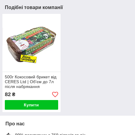
Подібні товари компанії
500г Кокосовий брикет від
CERES Ltd | Об'єм до 7л
після набрякання
82
₴
Купити
Про нас