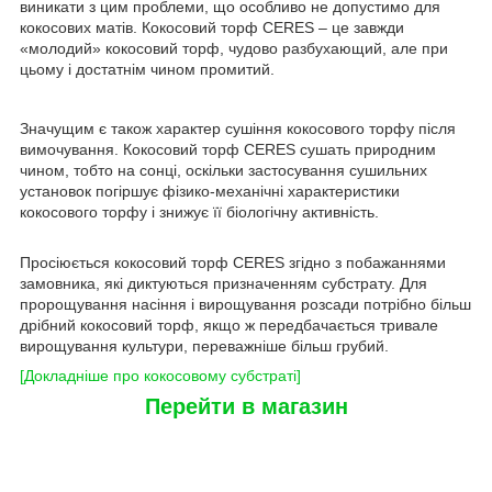
виникати з цим проблеми, що особливо не допустимо для
кокосових матів. Кокосовий торф CERES – це завжди
«молодий» кокосовий торф, чудово разбухающий, але при
цьому і достатнім чином промитий.
Значущим є також характер сушіння кокосового торфу після
вимочування. Кокосовий торф CERES сушать природним
чином, тобто на сонці, оскільки застосування сушильних
установок погіршує фізико-механічні характеристики
кокосового торфу і знижує її біологічну активність.
Просіюється кокосовий торф CERES згідно з побажаннями
замовника, які диктуються призначенням субстрату. Для
пророщування насіння і вирощування розсади потрібно більш
дрібний кокосовий торф, якщо ж передбачається тривале
вирощування культури, переважніше більш грубий.
[Докладніше про кокосовому субстраті]
Перейти в магазин