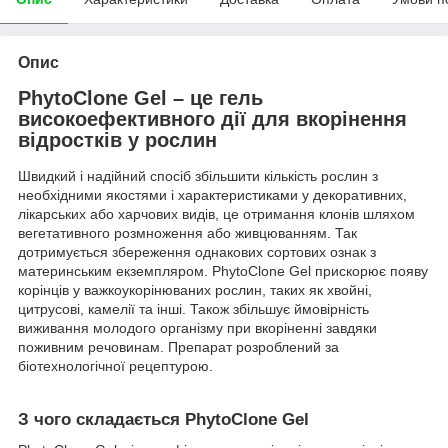
Опис
PhytoClone Gel – це гель
високоефективного дії для вкорінення
відростків у рослин
Швидкий і надійний спосіб збільшити кількість рослин з
необхідними якостями і характеристиками у декоративних,
лікарських або харчових видів, це отримання клонів шляхом
вегетативного розмноження або живцюванням. Так
дотримується збереження однакових сортових ознак з
материнським екземпляром. PhytoClone Gel прискорює появу
корінців у важкоукорінюваних рослин, таких як хвойні,
цитрусові, камелії та інші. Також збільшує ймовірність
виживання молодого організму при вкоріненні завдяки
поживним речовинам. Препарат розроблений за
біотехнологічної рецептурою.
З чого складається PhytoClone Gel