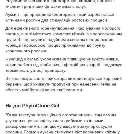
PhytoClone Gel містить фітогормони, вітаміни, органічні
кислоти і ряд інших фітоактивных сполук.
Ауксин – це природний фітогормон, який виробляється
клітинами рослин для стимуляції ростових процесів.
Для ефективного коренеутворення і харчування молодого
пагона, в гелі міститься комплекс вітамінів з переважанням
групи В – це служить надійним захистом ніжних тканин
корінців і прискорює процес приживання до ґрунту
клонованого рослини.
Фунгіцид у складі укоренювача підвищує живучість живця,
захищає його від грибкових, інфекційних хвороб і подовжує
термін експлуатації препарату.
В якості візуального індикатора використовується харчовий
барвник, щоб уникнути пропусків при нанесенні гелю на
область майбутньої кореневої системи.
Як діє PhytoClone Gel
В'язка текстура гелю щільно огортає живець, тим самим
усувається ризик інфікування грибками та іншими
захворюваннями, при цьому відсутня закупорка судин
рослини. Гормон ауксин стимулює ріст кореневих клітин у