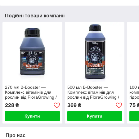
Подібні товари компанії
270 мл B-Booster —
500 мл B-Booster —
100 
Комплекс вітамінів для
Комплекс вітамінів для
комп
рослин від FloraGrowing /
рослин від FloraGrowing /
гідр
аналог B-52
аналог B-52
коко
228
369
75
₴
₴
анал
Купити
Купити
Про нас