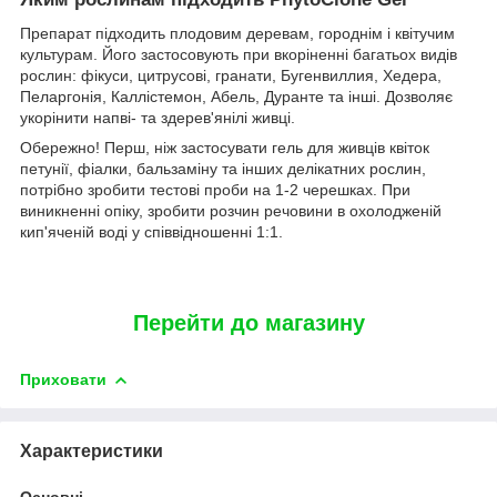
Препарат підходить плодовим деревам, городнім і квітучим
культурам. Його застосовують при вкоріненні багатьох видів
рослин: фікуси, цитрусові, гранати, Бугенвиллия, Хедера,
Пеларгонія, Каллістемон, Абель, Дуранте та інші. Дозволяє
укорінити напві- та здерев'янілі живці.
Обережно! Перш, ніж застосувати гель для живців квіток
петунії, фіалки, бальзаміну та інших делікатних рослин,
потрібно зробити тестові проби на 1-2 черешках. При
виникненні опіку, зробити розчин речовини в охолодженій
кип'яченій воді у співвідношенні 1:1.
Перейти до магазину
Приховати
Характеристики