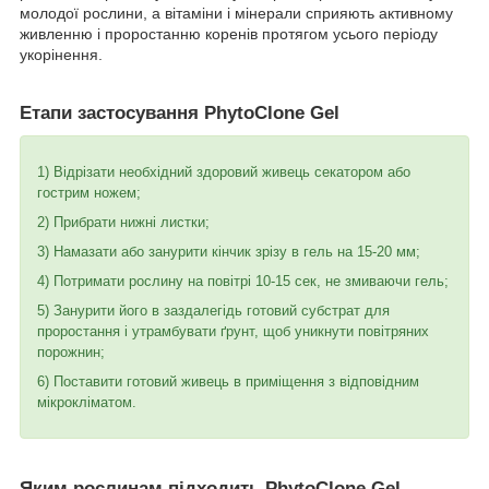
молодої рослини, а вітаміни і мінерали сприяють активному
живленню і проростанню коренів протягом усього періоду
укорінення.
Етапи застосування PhytoClone Gel
1) Відрізати необхідний здоровий живець секатором або
гострим ножем;
2) Прибрати нижні листки;
3) Намазати або занурити кінчик зрізу в гель на 15-20 мм;
4) Потримати рослину на повітрі 10-15 сек, не змиваючи гель;
5) Занурити його в заздалегідь готовий субстрат для
проростання і утрамбувати ґрунт, щоб уникнути повітряних
порожнин;
6) Поставити готовий живець в приміщення з відповідним
мікрокліматом.
Яким рослинам підходить PhytoClone Gel