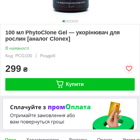
100 мл PhytoClone Gel — укорінювач для
рослин [аналог Clonex]
В наявності
Код: PCG100
Роздріб
299
₴
Купити
Опис
Характеристики
Доставка
Оплата
Умови п