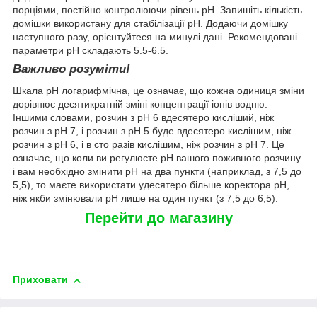
порціями, постійно контролюючи рівень pH. Запишіть кількість
домішки використану для стабілізації pH. Додаючи домішку
наступного разу, орієнтуйтеся на минулі дані. Рекомендовані
параметри pH складають 5.5-6.5.
Важливо розуміти!
Шкала pH логарифмічна, це означає, що кожна одиниця зміни
дорівнює десятикратній зміні концентрації іонів водню.
Іншими словами, розчин з pH 6 вдесятеро кисліший, ніж
розчин з pH 7, і розчин з pH 5 буде вдесятеро кислішим, ніж
розчин з pH 6, і в сто разів кислішим, ніж розчин з pH 7. Це
означає, що коли ви регулюєте pH вашого поживного розчину
і вам необхідно змінити pH на два пункти (наприклад, з 7,5 до
5,5), то маєте використати удесятеро більше коректора pH,
ніж якби змінювали pH лише на один пункт (з 7,5 до 6,5).
Перейти до магазину
Приховати