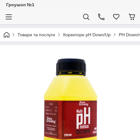
Гроушоп №1
Товари та послуги
Коректори pH Down/Up
PH Down/