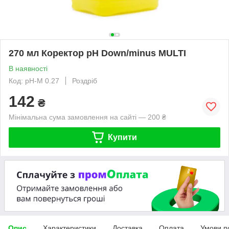
270 мл Коректор pH Down/minus MULTI
В наявності
Код: pH-M 0.27
Роздріб
142
₴
Мінімальна сума замовлення на сайті — 200 ₴
Купити
Опис
Характеристики
Доставка
Оплата
Умови п