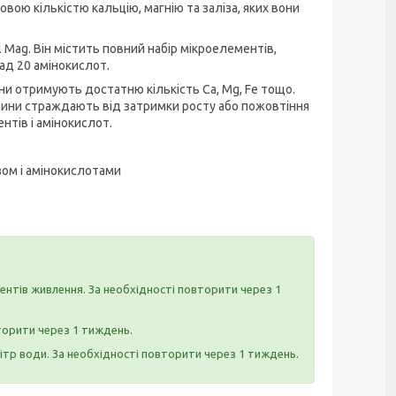
вою кількістю кальцію, магнію та заліза, яких вони
 Mag. Він містить повний набір мікроелементів,
ад 20 амінокислот.
ини отримують достатню кількість Ca, Mg, Fe тощо.
слини страждають від затримки росту або пожовтіння
нтів і амінокислот.
ізом і амінокислотами
ментів живлення. За необхідності повторити через 1
вторити через 1 тиждень.
літр води. За необхідності повторити через 1 тиждень.