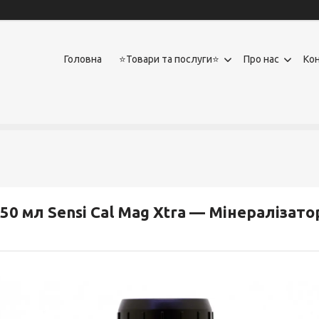
Головна
⭐Товари та послуги⭐
Про нас
Ко
50 мл Sensi Cal Mag Xtra — Мінералізато