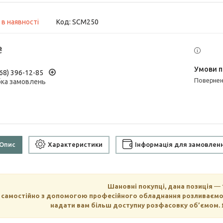
 в наявності
Код:
SCM250
₴
68) 396-12-85
поверне
ка замовлень
Опис
Характеристики
Інформація для замовлен
Шановні покупці, дана позиція
—
 самостійно з допомогою професійного обладнання розливаємо о
надати вам більш доступну розфасовку об’ємом. 