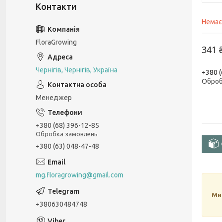
Немає
FloraGrowing
341 
Чернігів, Чернігів, Україна
+380 (
Оброб
Менеджер
+380 (68) 396-12-85
Обробка замовлень
+380 (63) 048-47-48
mg.floragrowing@gmail.com
Ми
+380630484748