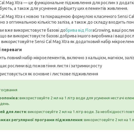
 Cal Mag Xtra — це функціональне підживлення для рослин з додатко
бують, а також для усунення дефіциту цих елементів живлення.
 Cal Mag Xtra є новою та покращеною формулою класичного Sensi Cal
но з оптимальною кількістю заліза, а також до складу входить пон
ви вже використовуєте базові до
брива від Flor
aGrowing, ваші росл
кщо ви використовуєте базові добрива іншого виробника і ваші ро
, використовуйте Sensi Cal Mag Xtra як додатковий набір мікроелеме
і переваги
ить повний набір мікроелементів, включно з кальцієм, магнієм, зал
ищає рослини від пожовтіння листя і затримки росту
ористовується як основне і листкове підживлення
тосування
ропоніка:
використовуйте 2 мл на 1 літр води для усунення нестачі еле
день.
ей для листя:
використовуйте 2 мл на 1 літр води. За необхідності по
амках регулярної програми підживлення:
використовуйте 2 мл на 1 