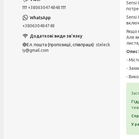
Sensi
❗❗❗ +380630474848 ❗❗❗
потре
Sensi
включ
+380630484748
Якщо 
Але я
листя
🔴Ел. пошта (пропозиції, співпраця)
steleck
iy@gmail.com
Опис 
- Міст
- Зах
- Вик
Зас
Гід
тиж
Спр
У р