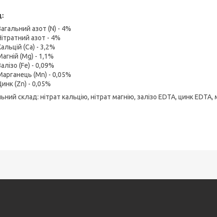
:
Загальний азот (N) - 4%
Нітратний азот - 4%
Кальцій (Ca) - 3,2%
Магній (Mg) - 1,1%
Залізо (Fe) - 0,09%
Марганець (Mn) - 0,05%
Цинк (Zn) - 0,05%
ьний склад: нітрат кальцію, нітрат магнію, залізо EDTA, цинк EDTA