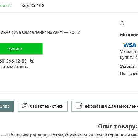
вності
Код:
Gr 100
альна сума замовлення на сайті — 200 ₴
Купити
У компан
купити б
68) 396-12-85
ка замовлень
поверне
Опис
Характеристики
Інформація для замовлен
Опис товару:
n
— забезпечує рослини азотом, фосфором, калієм і вторинними міне