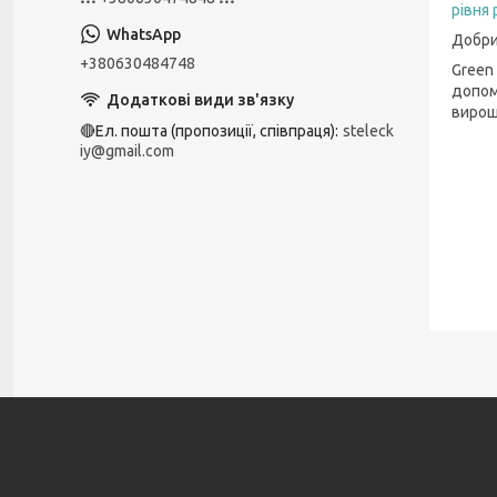
рівня 
Добри
+380630484748
Green
допом
вирощ
🔴Ел. пошта (пропозиції, співпраця)
steleck
iy@gmail.com