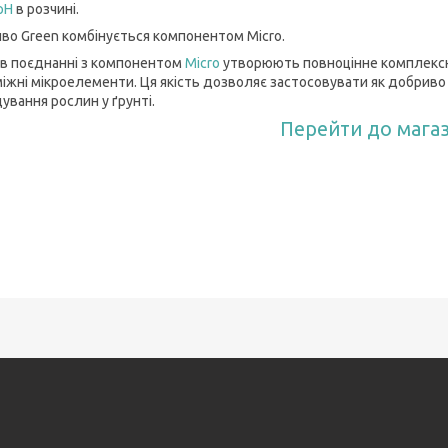
pH
в розчині.
во Green комбінується компонентом Micro.
 в поєднанні з компонентом
Micro
утворюють повноцінне комплексне 
іжні мікроелементи. Ця якість дозволяє застосовувати як добриво 
ування рослин у ґрунті.
Перейти до мага