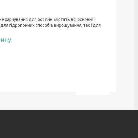
харчування для рослин: містять всі основні і
для гідропонних способів вирощування, так і для
зину