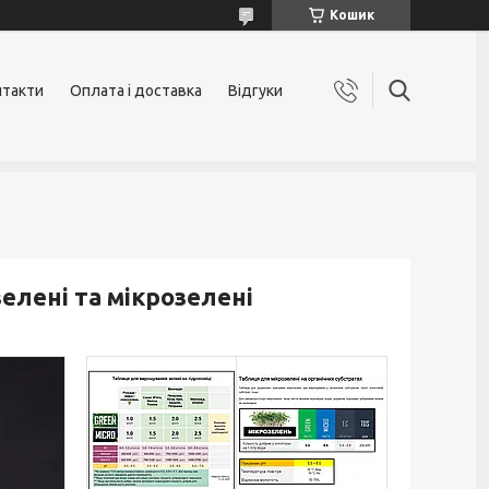
Кошик
нтакти
Оплата і доставка
Відгуки
елені та мікрозелені