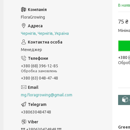
В ная
FloraGrowing
75 ₴
Мінім
Чернігів, Чернігів, Україна
Менеджер
+380 (
Оброб
+380 (68) 396-12-85
Обробка замовлень
+380 (63) 048-47-48
mg.floragrowing@gmail.com
+380630484748
Gree
❗❗❗ +380630474848 ❗❗❗