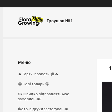
Гроушоп №1
1
🔥 Гарячі пропозиції 🔥
🤩 Нові товари 🤩
Як швидко відправлять моє
замовлення?
Фото-відгуки застосування