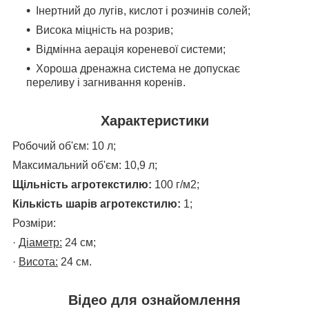
Інертний до лугів, кислот і розчинів солей;
Висока міцність на розрив;
Відмінна аерація кореневої системи;
Хороша дренажна система не допускає
переливу і загнивання коренів.
Характеристики
Робочий об'єм: 10 л;
Максимальний
об'єм
: 10,9 л
;
Щільність агротекстилю:
100 г/м2;
Кількість шарів агротекстилю:
1;
Розміри:
·
Діаметр:
24 см;
·
Висота:
24
см.
Відео для ознайомлення