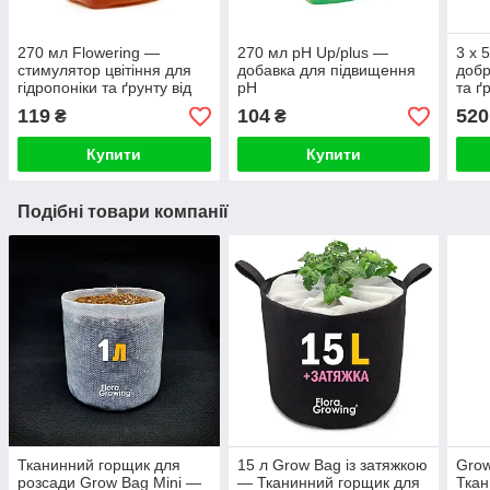
270 мл Flowering —
270 мл pH Up/plus —
3 х 
стимулятор цвітіння для
добавка для підвищення
добр
гідропоніки та ґрунту від
pH
та ґ
FloraGrowing
Aqua
119
104
520
₴
₴
Seri
Купити
Купити
Подібні товари компанії
Тканинний горщик для
15 л Grow Bag із затяжкою
Grow
розсади Grow Bag Mini —
— Тканинний горщик для
Ткан