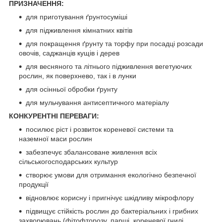
ПРИЗНАЧЕННЯ:
для приготування ґрунтосуміші
для підживлення кімнатних квітів
для покращення ґрунту та торфу при посадці розсади
овочів, саджанців кущів і дерев
для весняного та літнього підживлення вегетуючих
рослин, як поверхнево, так і в лунки
для осінньої обробки ґрунту
для мульчування антисептичного матеріалу
КОНКУРЕНТНІ ПЕРЕВАГИ:
посилює ріст і розвиток кореневої системи та
наземної маси рослин
забезпечує збалансоване живлення всіх
сільськогосподарських культур
створює умови для отримання екологічно безпечної
продукції
відновлює корисну і пригнічує шкідливу мікрофлору
підвищує стійкість рослин до бактеріальних і грибних
захворювань (фітофторозу, парші, кореневої гнилі,