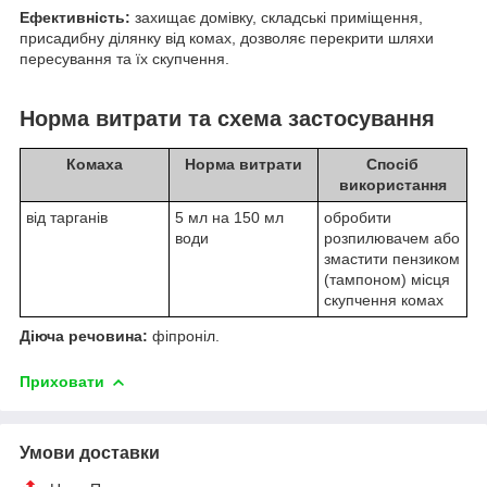
Ефективність:
захищає домівку, складські приміщення,
присадибну ділянку від комах, дозволяє перекрити шляхи
пересування та їх скупчення.
Норма витрати та схема застосування
Комаха
Норма витрати
Спосіб
використання
від тарганів
5 мл на 150 мл
обробити
води
розпилювачем або
змастити пензиком
(тампоном) місця
скупчення комах
Діюча речовина:
фіпроніл.
Приховати
Умови доставки