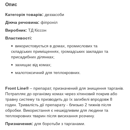
Опис
Категорія товарів:
деззасоби
Діюча речовина:
фіпроніл
Виробник:
ТД Кіссон
Властивості:
використовується в домах, промислових та
складських приміщеннях, громадських закладах та
присадибних ділянках;
захищає від комах;
малотоксичний для теплокровних.
Front Line
®
– препарат, призначений для знищення тарганів.
Потрапляє до організму комах через хітиновий покрив або
травну систему та призводить до їх загибелі впродовж 8
годин. Тривалість дії препарату - близько 2 тижнів після
обробки. Використання є нешкідливим для людини та
теплокровних тварин після висихання розчину.
Призначення:
для боротьби з тарганами.