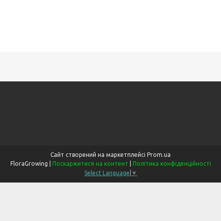
Сайт створений на маркетплейсі
Prom.ua
FloraGrowing |
Поскаржитися на контент
|
Політика конфіденційності
Select Language
▼