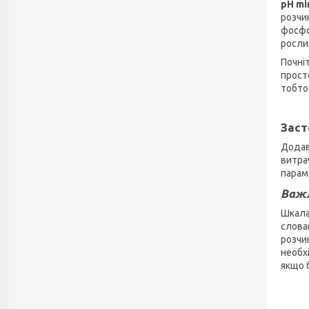
pH mi
розчин
фосфо
рослин
Почні
прост
тобто
Заст
Додав
витра
парам
Важл
Шкала
словам
розчин
необхі
якщо б