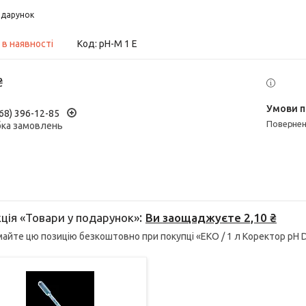
дарунок
 в наявності
Код:
pH-M 1 E
₴
68) 396-12-85
поверне
ка замовлень
ція «Товари у подарунок»
Ви заощаджуєте 2,10 ₴
айте цю позицію безкоштовно при покупці «ЕКО / 1 л Коректор pH 