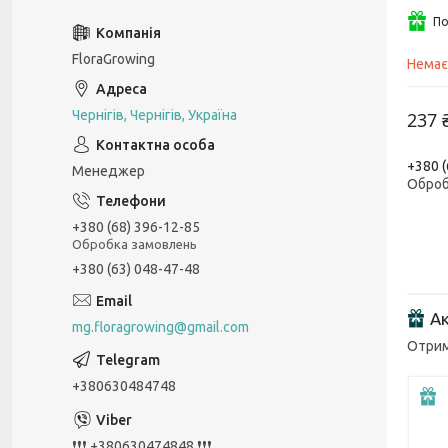
По
FloraGrowing
Немає
Чернігів, Чернігів, Україна
237 
+380 (
Менеджер
Оброб
+380 (68) 396-12-85
Обробка замовлень
+380 (63) 048-47-48
Ак
mg.floragrowing@gmail.com
Отрим
+380630484748
❗❗❗ +380630474848 ❗❗❗