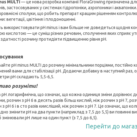
nus MULTI
— це нова розробка компанії FloraGrowing призначена для
ів, застосовуваних у системах гідропоніки, аэропоники і аквапоніки
ровмісні сполуки, що робить препарат кращим рішенням контролю і 
и: вегетації, цвітіння і плодоношенні.
ть використовувати pH minus і вам більше не доведеться щодня кон
ою кислотою — це суміш різних речовин, сполучення яких сприяє у
 здатності розчину протидіяти підвищенню рівня pH.
осування
айте pH minus MULTI до розчину мінімальними порціями, постійно к
чений вами для стабілізації pH. Додаючи добавку в наступний раз, о
етри pH складають 5,5-6,5.
иво розуміти!
 pH логарифмічна, що означає, що кожна одиниця зміни дорівнює дес
и, розчин з pH 6 в десять разів більш кислий, ніж розчин з pH 7, роз
 з pH 6 і в сто разів киисліший, ніж розчин з pH 7. Це означає, що 
дно змінити pH на два пункти (наприклад з 7,5 до 5,5) ви повинні в
 змінювали pH лише на один пункт (з 7,5 до 6,5).
Перейти до мага