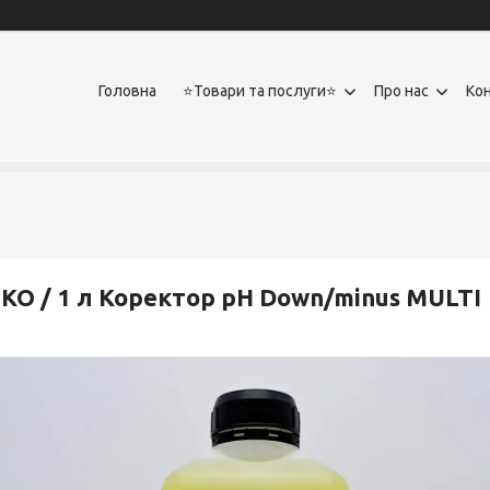
Головна
⭐Товари та послуги⭐
Про нас
Ко
КО / 1 л Коректор pH Down/minus MULTI