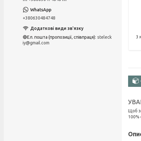
+380630484748
3 
🔴Ел. пошта (пропозиції, співпраця)
steleck
iy@gmail.com
УВА
Щоб з
100% 
Опи