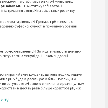
 зниження та стабілізації рівня pH живильних
.
pH minus MULTI
містить у собі азото- і
підтримання рівня pH на всіх етапах розвитку
тролювати рівень pH! Препарат pH minus не є
творенню буферної ємності в поживному розчині,
онтролюючи рівень pH. Запишіть кількість домішки
рієнтуйтеся на минулі дані. Рекомендовані
ятикратній зміні концентрації іонів водню. Іншими
чин з pH 5 буде в десять разів більш кислий, ніж
коли ви регулюєте pH вашого живильного розчину, і вам
икористати в десять разів більше коректора pH, ніж
зину