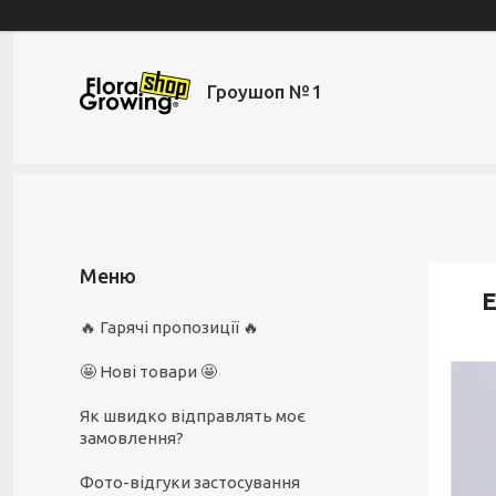
Гроушоп №1
Е
🔥 Гарячі пропозиції 🔥
🤩 Нові товари 🤩
Як швидко відправлять моє
замовлення?
Фото-відгуки застосування