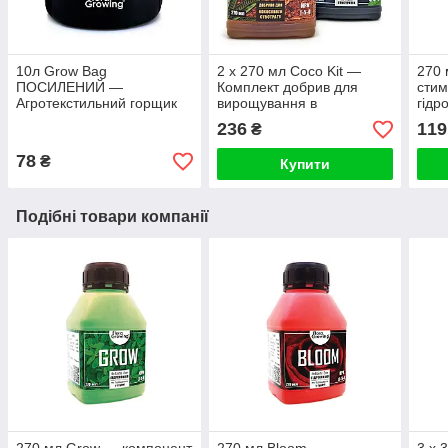
10л Grow Bag
2 х 270 мл Coco Kit —
270 
ПОСИЛЕНИЙ —
Комплект добрив для
стим
Агротекстильний горщик
вирощування в
гідр
24х24 см
кокосовому субстраті
Flor
236
119
₴
78
₴
Купити
Подібні товари компанії
270 мл Grow — компонент
270 мл Bloom —
3 х 