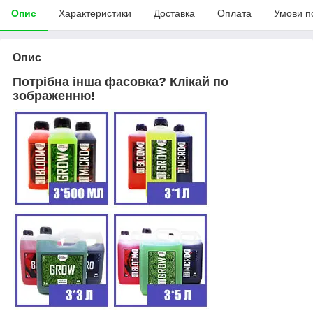
Опис
Характеристики
Доставка
Оплата
Умови п
Опис
Потрібна інша фасовка? Клікай по
зображенню!