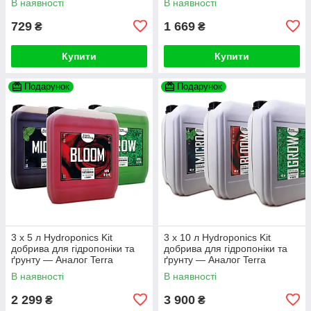
В наявності
В наявності
729
1 669
₴
₴
Купити
Купити
Подарунок
Подарунок
3 х 5 л Hydroponics Kit
3 х 10 л Hydroponics Kit
добрива для гідропоніки та
добрива для гідропоніки та
ґрунту — Аналог Terra
ґрунту — Аналог Terra
Aquatica (GHE) Flora Series
Aquatica (GHE) Flora Series
В наявності
В наявності
2 299
3 900
₴
₴