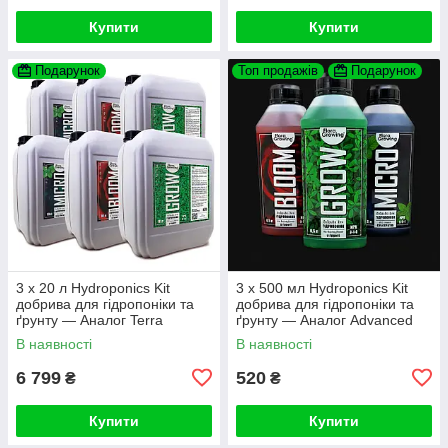
Купити
Купити
Подарунок
Топ продажів
Подарунок
3 х 20 л Hydroponics Kit
3 х 500 мл Hydroponics Kit
добрива для гідропоніки та
добрива для гідропоніки та
ґрунту — Аналог Terra
ґрунту — Аналог Advanced
Aquatica (GHE) Flora Series
Nutrients Jungle Juice
В наявності
В наявності
6 799
520
₴
₴
Купити
Купити