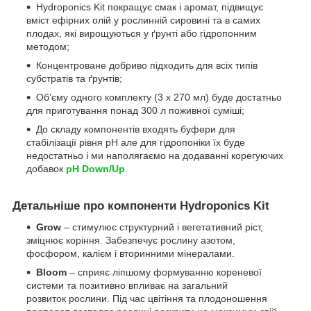
Hydroponics Kit покращує смак і аромат, підвищує
вміст ефірних олій у рослинній сировині та в самих
плодах, які вирощуються у ґрунті або гідропонним
методом;
Концентроване добриво підходить для всіх типів
субстратів та ґрунтів;
Об’єму одного комплекту (3 х 270 мл) буде достатньо
для приготування понад 300 л поживної суміші;
До складу компонентів входять буфери для
стабілізації рівня pH але для гідропоніки їх буде
недостатньо і ми наполягаємо на додаванні корегуючих
добавок
pH Down/Up
.
Детальніше про компоненти Hydroponics Kit
Grow
– стимулює структурний і вегетативний ріст,
зміцнює коріння. Забезпечує рослину азотом,
фосфором, калієм і вторинними мінералами.
Bloom
– сприяє ліпшому формуванню кореневої
системи та позитивно впливає на загальний
розвиток рослини. Під час цвітіння та плодоношення