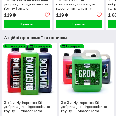
добрив для гідропоніки та
компонент добрив для
добр
ґрунту | аналог
гідропоніки та ґрунту |
та ґ
GHE/TerraAquatica
аналог GHE/TerraAquatica
Aqua
119
119
1 6
₴
₴
Seri
Купити
Купити
Акційні пропозиції та новинки
Топ продажів
Подарунок
Подарунок
3 х 1 л Hydroponics Kit
3 х 3 л Hydroponics Kit
добрива для гідропоніки та
добрива для гідропоніки та
ґрунту — Аналог Terra
ґрунту — Аналог Terra
Aquatica (GHE) Flora Series
Aquatica (GHE) Flora Series