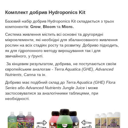
Комплект добрив Hydroponics Kit
Базовий набір добрив Hydroponics Kit складається з трьох
компонентів:
G
row
,
Bloom
та
Micro.
Система живлення містить всі основні та другорядні
мікроелементи, які необхідні для збалансованого живлення
рослин на всіх стадіях росту та розвитку. Добриво підходить,
як для гідропонного методу вирощування так і для
звичайного, у ґрунті.
За кінцевим результатом, добрива, не поступаються своїм
європейським аналогам -
Terra Aquatica (GHE)
,
Advanced
Nutrients
,
Canna
та ін.
Добриво має подібний склад до
Terra Aquatica (GHE) Flora
Series
або
Advanced Nutrients Jungle Juice
і може
застосовуватися за аналогічними таблицями, при
необхідності.