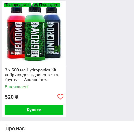
Топ продажів
Подарунок
3 х 500 мл Hydroponics Kit
добрива для гідропоніки та
ґрунту — Аналог Terra
Aquatica (GHE) Flora Series
В наявності
520
₴
Купити
Про нас