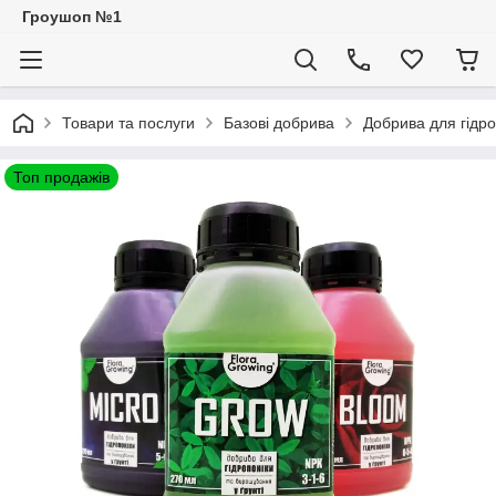
Гроушоп №1
Товари та послуги
Базові добрива
Добрива для гідро
Топ продажів