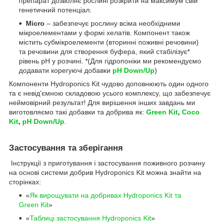
препарат дозволяє рослині розкрити на максимум свій
генетичний потенціал.
Micro
– забезпечує рослину всіма необхідними
мікроелементами у формі хелатів. Компонент також
містить субмікроелементи (вторинні поживні речовини)
та речовини для створення буфера, який стабілізує*
рівень pH у розчині. *(Для гідропоніки ми рекомендуємо
додавати корегуючі добавки
pH Down/Up
)
Компоненти Hydroponics Kit чудово доповнюють один одного
та є невід'ємною складовою усього комплексу, що забезпечує
неймовірний результат! Для вирішення інших завдань ми
виготовляємо такі добавки та добрива як:
Green Kit
,
Coco
Kit
,
pH Down/Up
.
Застосування та зберігання
Інструкції з приготування і застосування поживного розчину
на основі системи добрив Hydroponics Kit можна знайти на
сторінках:
«
Як вирощувати на добривах Hydroponics Kit та
Green Kit
»
«
Таблиці застосування Hydroponics Kit
»