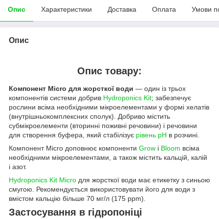
Опис
Характеристики
Доставка
Оплата
Умови п
Опис
Опис товару:
Компонент Micro для жорсткої води
— один із трьох
компонентів системи добрив
Hydroponics Kit
; забезпечує
рослини всіма необхідними мікроелементами у формі хелатів
(внутрішньокомплексних сполук). Добриво містить
субмікроелементи (вторинні поживні речовини) і речовини
для створення буфера, який стабілізує
рівень pH
в розчині.
Компонент Micro доповнює компоненти
Grow
і
Bloom
всіма
необхідними мікроелементами, а також містить кальцій, калій
і азот.
Hydroponics Kit Micro
для жорсткої води має етикетку з синьою
смугою. Рекомендується використовувати його для води з
вмістом кальцію більше 70 мг/л (175 ppm).
Застосування в гідропоніці