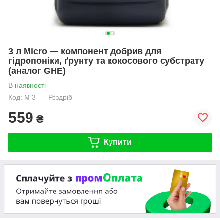
3 л Micro — компонент добрив для
гідропоніки, ґрунту та кокосового субстрату
(аналог GHE)
В наявності
Код: M 3
Роздріб
559
₴
Купити