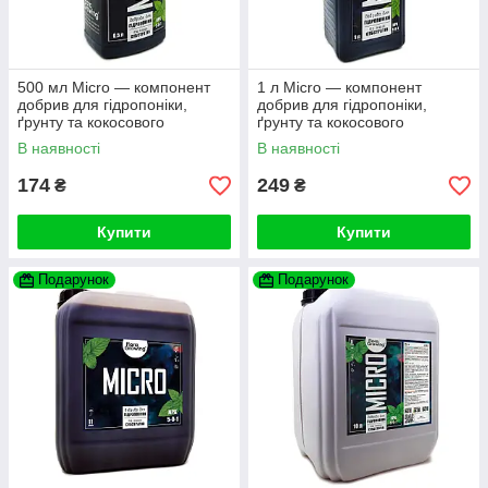
500 мл Micro — компонент
1 л Micro — компонент
добрив для гідропоніки,
добрив для гідропоніки,
ґрунту та кокосового
ґрунту та кокосового
субстрату (аналог GHE)
субстрату (аналог GHE)
В наявності
В наявності
174
249
₴
₴
Купити
Купити
Подарунок
Подарунок