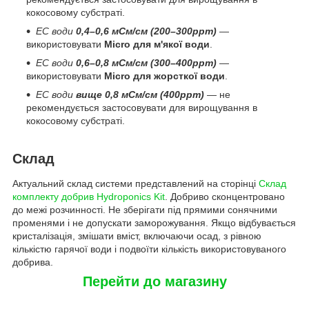
кокосовому субстраті.
EC води
0,4–0,6 мСм/см (200–300ppm)
—
використовувати
Micro для м'якої води
.
EC води
0,6–0,8 мСм/см (300–400ppm)
—
використовувати
Micro для жорсткої води
.
EC води
вище 0,8 мСм/см (400ppm)
— не
рекомендується застосовувати для вирощування в
кокосовому субстраті.
Склад
Актуальний склад системи представлений на сторінці
Склад
комплекту добрив Hydroponics Kit
. Добриво сконцентровано
до межі розчинності. Не зберігати під прямими сонячними
променями і не допускати заморожування. Якщо відбувається
кристалізація, змішати вміст, включаючи осад, з рівною
кількістю гарячої води і подвоїти кількість використовуваного
добрива.
Перейти до магазину