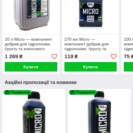
10 л Micro — компонент
270 мл Micro —
100 
добрив для гідропоніки,
компонент добрив для
комп
ґрунту та кокосового
гідропоніки, ґрунту та
гідр
субстрату (аналог GHE)
кокосового субстрату
коко
1 269
119
75
₴
₴
(аналог GHE)
анал
Купити
Купити
Акційні пропозиції та новинки
Подарунок
Подарунок