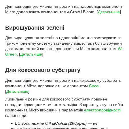
Для повноцінного живлення рослин на гідропоніці, компонент
Micro доповнюють компонентами Grow і Bloom. [
Детальніше
]
Вирощування зелені
Для вирощування зелені на гідропоніці можна застосувати як
трикомпонентну систему зазначену вище, так і більш зручний
двокомпонентний варіант, доповнивши Micro компонентом
W-
Green
. [
Детальніше
]
Для кокосового субстрату
Для повноцінного живлення рослин на кокосовому субстраті,
компонент Micro доповнюють компонентом
Coco
.
[
Детальніше
]
Живильний розчин для кокосового субстрату повинен
володіти підвищеним вмістом кальцію. Зверніть увагу на вибір
компонента Micro виходячи з параметрів
електропровідності
вашої води:
EC води
нижче 0,4 мСм/см (200ppm)
— не
рекомендується застосовувати для вирощування в