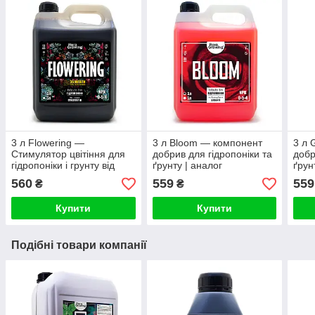
3 л Flowering —
3 л Bloom — компонент
3 л 
Стимулятор цвітіння для
добрив для гідропоніки та
добр
гідропоніки і грунту від
ґрунту | аналог
ґрун
FloraGrowing
GHE/TerraAquatica
GHE/
560
559
559
₴
₴
Купити
Купити
Подібні товари компанії