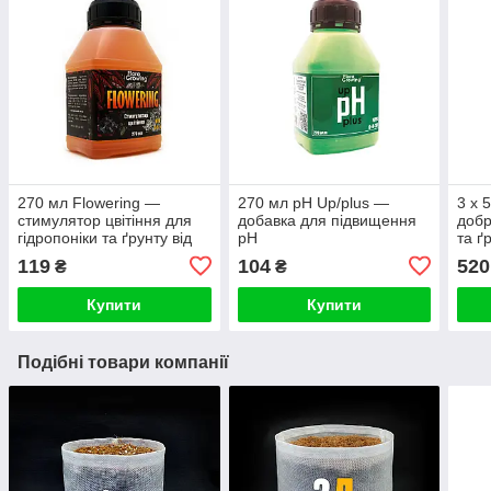
270 мл Flowering —
270 мл pH Up/plus —
3 х 
стимулятор цвітіння для
добавка для підвищення
добр
гідропоніки та ґрунту від
pH
та ґ
FloraGrowing
Aqua
119
104
520
₴
₴
Seri
Купити
Купити
Подібні товари компанії