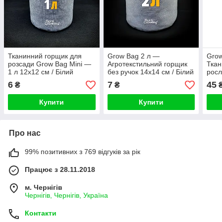
Тканинний горщик для
Grow Bag 2 л —
Grow
розсади Grow Bag Mini —
Агротекстильний горщик
Ткан
1 л 12х12 см / Білий
без ручок 14х14 см / Білий
росл
Gro
6
7
45
₴
₴
Купити
Купити
Про нас
99% позитивних з 769 відгуків за рік
Працює з 28.11.2018
м. Чернігів
Чернігів, Чернігів, Україна
Контакти