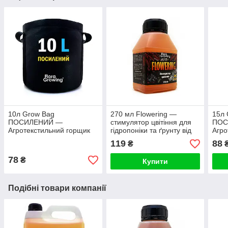
10л Grow Bag
270 мл Flowering —
15л 
ПОСИЛЕНИЙ —
стимулятор цвітіння для
ПОС
Агротекстильний горщик
гідропоніки та ґрунту від
Агро
24х24 см
FloraGrowing
28х2
119
88
₴
78
₴
Купити
Подібні товари компанії