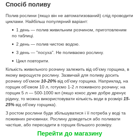
Спосіб поливу
Полив рослини (якщо він не автоматизований) слід проводити
циклами. Найбільш популярний варіант:
1 день — полив живильним розчином, приготовленим
по таблиці.
2 день — полив чистою водою.
3 день — "посуха". Не поливаємо рослину.
Цикл повторити.
Кількість живильного розчину залежить від об'єму горщика, в
якому вирощуєте рослину. Зазвичай для поливу досить
розчину об'ємом
10-20%
від об'єму горщика. Наприклад, на
горщик об'ємом 10 л, готуємо 1-2 л поживного розчину; на
горщик 5 л — 500-1000 мл (якщо кокос дуже добре дренує
рідину, то можна використовувати кількість води в розмірі
15-
25%
від об'єму горщика).
З ростом рослини буде збільшуватися і її потреба у воді та
поживних речовинах. Рослину доведеться або поливати
частіше, або пересадити в горщик більшого розміру.
Перейти до магазину