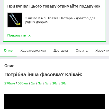
При купівлі цього товару отримайте подарунок
2 шт по 3 мл Піпетка Пастера - дозатор для
рідких добрив
Приховати
Опис
Характеристики
Доставка
Оплата
Умови п
Опис
Потрібна інша фасовка? Клікай:
270мл
/
500мл
/
1л
/
3л
/
5л
/
10л
/
20л