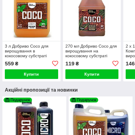
3 л Добриво Coco для
270 мл Добриво Coco для
2 х 
вирощування в
вирощування на
Комп
кокосовому субстраті
кокосовому субстраті
виро
аналог GHE
559
119
146
₴
₴
Купити
Купити
Акційні пропозиції та новинки
Подарунок
Подарунок