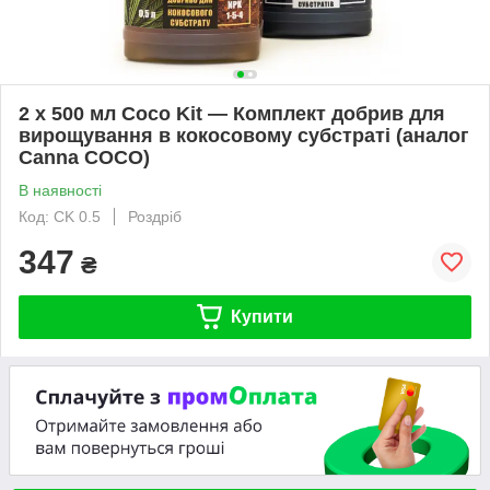
2 х 500 мл Coco Kit — Комплект добрив для
вирощування в кокосовому субстраті (аналог
Canna COCO)
В наявності
Код: CK 0.5
Роздріб
347
₴
Купити