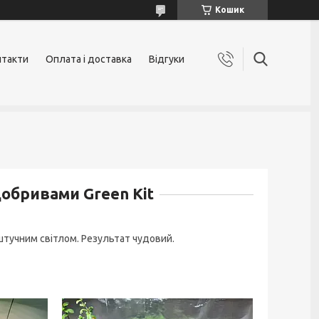
Кошик
нтакти
Оплата і доставка
Відгуки
добривами Green Kit
штучним світлом. Результат чудовий.