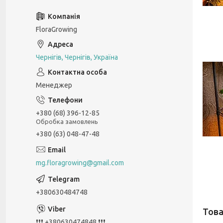
FloraGrowing
Чернігів, Чернігів, Україна
Менеджер
+380 (68) 396-12-85
Обробка замовлень
+380 (63) 048-47-48
mg.floragrowing@gmail.com
+380630484748
❗❗❗ +380630474848 ❗❗❗