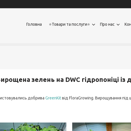
Головна
⭐Товари та послуги⭐
Про нас
Ко
ирощена зелень на DWC гідропоніці із 
истовувались добрива
GreenKit
від FloraGrowing. Вирощування під 