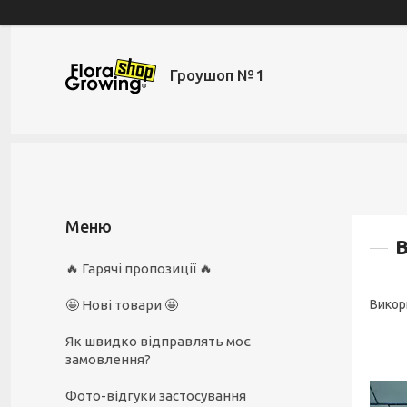
Гроушоп №1
В
🔥 Гарячі пропозиції 🔥
🤩 Нові товари 🤩
Викор
Як швидко відправлять моє
замовлення?
Фото-відгуки застосування