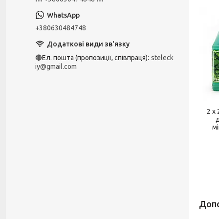
+380630484748
🔴Ел. пошта (пропозиції, співпраця)
steleck
iy@gmail.com
2 х
мі