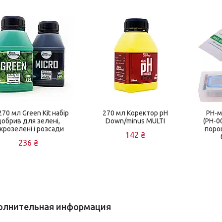
 270 мл Green Kit набір
270 мл Коректор pH
PH-м
добрив для зелені,
Down/minus MULTI
(PH-0
крозелені і розсади
порош
142 ₴
236 ₴