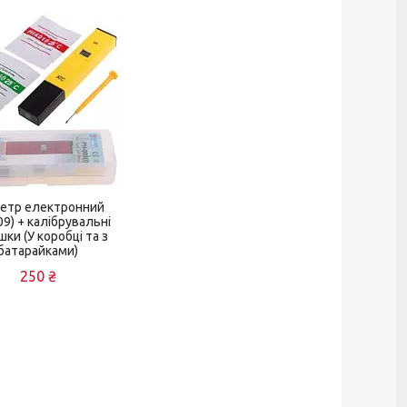
етр електронний
09) + калібрувальні
ки (У коробці та з
батарайками)
250 ₴